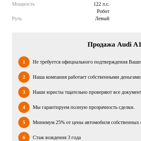
Мощность
122 л.с.
Робот
Руль
Левый
Продажа Audi A1
1
Не требуется официального подтверждения Вашег
2
Наша компания работает собственными деньгами, 
3
Наши юристы тщательно проверяют все документ
4
Мы гарантируем полную прозрачность сделки.
5
Минимум 25% от цены автомобиля собственных 
6
Стаж вождения 3 года